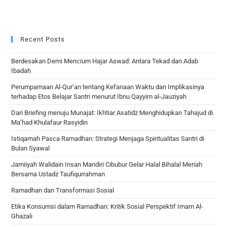
Recent Posts
Berdesakan Demi Mencium Hajar Aswad: Antara Tekad dan Adab
Ibadah
Perumpamaan Al-Qur’an tentang Kefanaan Waktu dan Implikasinya
terhadap Etos Belajar Santri menurut Ibnu Qayyim al-Jauziyah
Dari Briefing menuju Munajat: Ikhtiar Asatidz Menghidupkan Tahajud di
Ma’had Khulafaur Rasyidin
Istiqamah Pasca Ramadhan: Strategi Menjaga Spiritualitas Santri di
Bulan Syawal
Jamiiyah Walidain Insan Mandiri Cibubur Gelar Halal Bihalal Meriah
Bersama Ustadz Taufiqurrahman
Ramadhan dan Transformasi Sosial
Etika Konsumsi dalam Ramadhan: Kritik Sosial Perspektif Imam Al-
Ghazali