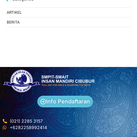
ARTIKEL
BERITA
Info Pendaftaran
(021) 2285 3157
+6282258992414