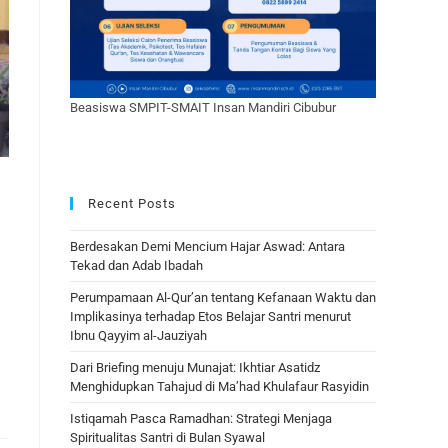
Beasiswa SMPIT-SMAIT Insan Mandiri Cibubur
Recent Posts
Berdesakan Demi Mencium Hajar Aswad: Antara
Tekad dan Adab Ibadah
Perumpamaan Al-Qur’an tentang Kefanaan Waktu dan
Implikasinya terhadap Etos Belajar Santri menurut
Ibnu Qayyim al-Jauziyah
Dari Briefing menuju Munajat: Ikhtiar Asatidz
Menghidupkan Tahajud di Ma’had Khulafaur Rasyidin
Istiqamah Pasca Ramadhan: Strategi Menjaga
Spiritualitas Santri di Bulan Syawal