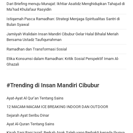
Dari Briefing menuju Munajat: Ikhtiar Asatidz Menghidupkan Tahajud di
Ma’had Khulafaur Rasyidin
Istiqamah Pasca Ramadhan: Strategi Menjaga Spiritualitas Santri di
Bulan Syawal
Jamiiyah Walidain Insan Mandiri Cibubur Gelar Halal Bihalal Meriah
Bersama Ustadz Taufiqurrahman
Ramadhan dan Transformasi Sosial
Etika Konsumsi dalam Ramadhan: Kritik Sosial Perspektif Imam Al-
Ghazali
#Trending di Insan Mandiri Cibubur
Ayat-Ayat Al Qur’an Tentang Sains
12 MACAM-MACAM ICE BREAKING INDOOR DAN OUTDOOR
Sejarah Ayat Seribu Dinar
Ayat Al-Quran Tentang Sains
Kisah Sapi Bani Israil: Berkah Anak Saleh yang Berbakti kepada Ibunya