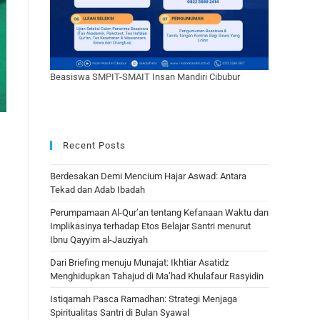
Beasiswa SMPIT-SMAIT Insan Mandiri Cibubur
Recent Posts
Berdesakan Demi Mencium Hajar Aswad: Antara
Tekad dan Adab Ibadah
Perumpamaan Al-Qur’an tentang Kefanaan Waktu dan
Implikasinya terhadap Etos Belajar Santri menurut
Ibnu Qayyim al-Jauziyah
Dari Briefing menuju Munajat: Ikhtiar Asatidz
Menghidupkan Tahajud di Ma’had Khulafaur Rasyidin
Istiqamah Pasca Ramadhan: Strategi Menjaga
Spiritualitas Santri di Bulan Syawal