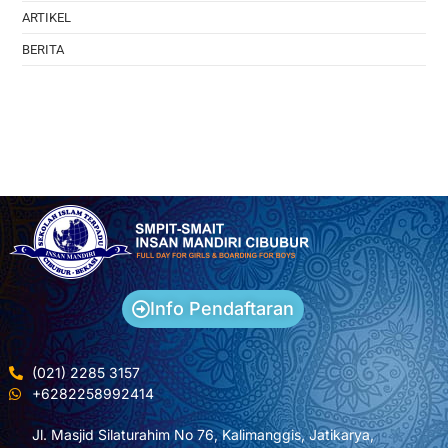
ARTIKEL
BERITA
Info Pendaftaran
(021) 2285 3157
+6282258992414
Jl. Masjid Silaturahim No 76, Kalimanggis, Jatikarya,