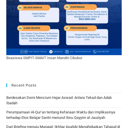
Beasiswa SMPIT-SMAIT Insan Mandiri Cibubur
Recent Posts
Berdesakan Demi Mencium Hajar Aswad: Antara Tekad dan Adab
Ibadah
Perumpamaan Al-Qur’an tentang Kefanaan Waktu dan Implikasinya
terhadap Etos Belajar Santri menurut Ibnu Qayyim al-Jauziyah
Dari Briefing menuju Munajat: Ikhtiar Asatidz Menghidupkan Tahajud di