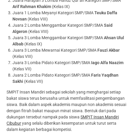
Juara Harapan 3 Lomba Hafidz Qur’an Kategori SMP/SMA
Arif Rahman Khakim
(Kelas IX)
Juara 1 Lomba Meyanyi Kategori SMP/SMA
Teuku
Daffa
Novsan
(Kelas VIII)
Juara 2 Lomba Menggambar Kategori SMP/SMA
Said
Algeron
(Kelas VIII)
Juara 3 Lomba Menggambar Kategori SMP/SMA
Ahsan Ulul
Albab
(Kelas IX)
Juara 3 Lomba Mewarnai Kategori SMP/SMA
Fauzi Akbar
(Kelas VIII)
Juara 3 Lomba Pidato Kategori SMP/SMA
Iago Alfa Naazim
(Kelas VII)
Juara 2 Lomba Pidato Kategori SMP/SMA
Faris Yaqdhan
Sakhi
(Kelas VII)
SMPIT Insan Mandiri sebagai sekolah yang menghargai setiap
bakat siswa terus berusaha untuk memfasilitasi pengembangan
siswa. Baik dalam aspek akademis maupun non akademis sesuai
dengan fitrah bakat maupun minat siswa. Bentuk dari pada
dukungan tersebut nampak pada siswa
SMPIT Insan Mandiri
Cibubur
yang selalu diberikan kesempatan untuk turut serta
dalam kegiatan berbagai kompetisi.