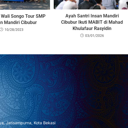
Ayah Santri Insan Mandiri
n Wali Songo Tour SMP
Cibubur Ikuti MABIT di Mahad
an Mandiri Cibubur
Khulafaur Rasyidin
10/28/2023
03/01/2026
rya, Jatisampurna, Kota Bekasi