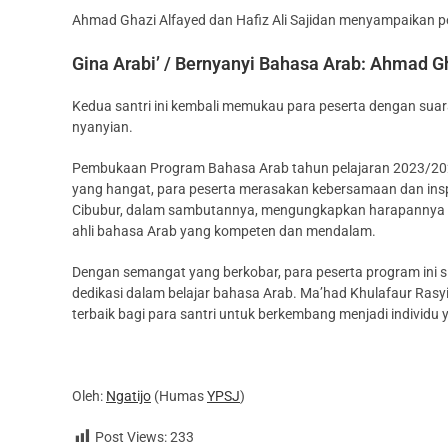
Ahmad Ghazi Alfayed dan Hafiz Ali Sajidan menyampaikan pes
Gina Arabi’ / Bernyanyi Bahasa Arab: Ahmad
Kedua santri ini kembali memukau para peserta dengan su
nyanyian.
Pembukaan Program Bahasa Arab tahun pelajaran 2023/202
yang hangat, para peserta merasakan kebersamaan dan inspi
Cibubur, dalam sambutannya, mengungkapkan harapannya aga
ahli bahasa Arab yang kompeten dan mendalam.
Dengan semangat yang berkobar, para peserta program ini
dedikasi dalam belajar bahasa Arab. Ma’had Khulafaur Rasyi
terbaik bagi para santri untuk berkembang menjadi individ
Oleh:
Ngatijo
(Humas
YPSJ
)
Post Views:
233