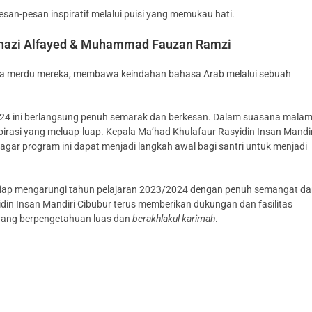
an-pesan inspiratif melalui puisi yang memukau hati.
 Ghazi Alfayed & Muhammad Fauzan Ramzi
ara merdu mereka, membawa keindahan bahasa Arab melalui sebuah
4 ini berlangsung penuh semarak dan berkesan. Dalam suasana mala
rasi yang meluap-luap. Kepala Ma’had Khulafaur Rasyidin Insan Mandir
r program ini dapat menjadi langkah awal bagi santri untuk menjadi
 siap mengarungi tahun pelajaran 2023/2024 dengan penuh semangat d
din Insan Mandiri Cibubur terus memberikan dukungan dan fasilitas
u yang berpengetahuan luas dan
berakhlakul karimah
.