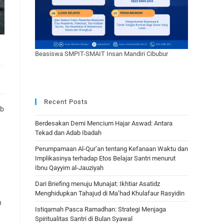
Beasiswa SMPIT-SMAIT Insan Mandiri Cibubur
Recent Posts
ab
Berdesakan Demi Mencium Hajar Aswad: Antara
Tekad dan Adab Ibadah
Perumpamaan Al-Qur’an tentang Kefanaan Waktu dan
Implikasinya terhadap Etos Belajar Santri menurut
Ibnu Qayyim al-Jauziyah
Dari Briefing menuju Munajat: Ikhtiar Asatidz
Menghidupkan Tahajud di Ma’had Khulafaur Rasyidin
h
Istiqamah Pasca Ramadhan: Strategi Menjaga
Spiritualitas Santri di Bulan Syawal