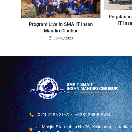
Perjalana
IT Ins
Program Live In SMA IT Insan
Mandiri Cibubur
05/10/2023
(021) 2285 3157
+6282258992414
Jl. Masjid Silaturahim No 76, Kalimanggis, Jatika