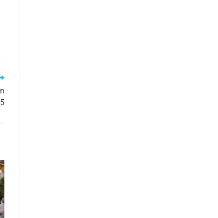
un
25