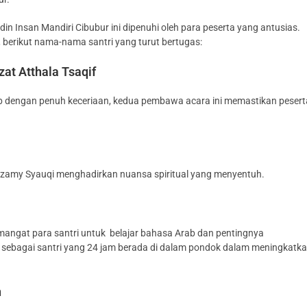
n Insan Mandiri Cibubur ini dipenuhi oleh para peserta yang antusias.
, berikut nama-nama santri yang turut bertugas:
at Atthala Tsaqif
dengan penuh keceriaan, kedua pembawa acara ini memastikan pesert
, Azamy Syauqi menghadirkan nuansa spiritual yang menyentuh.
ngat para santri untuk belajar bahasa Arab dan pentingnya
s sebagai santri yang 24 jam berada di dalam pondok dalam meningkatk
n