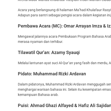
Acara yang berlangsung di halaman Ma’had Khulafaur Rasyidi
Adapun para santri sebagai pengisi acara dalam kegiatan ini
Pembawa Acara (MC): Omar Arrayan Imza & Izz
Mengawal jalannya acara Pembukaan Program Bahasa Arab 
merasa nyaman dan terhibur.
Tilawatil Qur’an: Azamy Syauqi
Melalui lantunan ayat suci Al-Qur’an yang fasih dan merdu
Pidato: Muhammad Rizki Ardavan
Dalam pidatonya, Muhammad Rizki Ardavan menggugah sema
menghargai warisan bahasa ini. Selain itu kesempatan ema
kemampuan Bahasa arab.
Puisi: Ahmad Ghazi Alfayed & Hafiz Ali Sajida