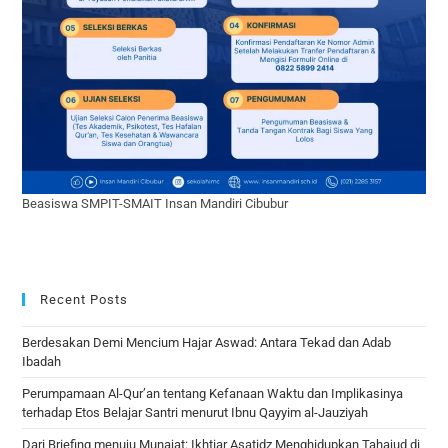
Beasiswa SMPIT-SMAIT Insan Mandiri Cibubur
Recent Posts
Berdesakan Demi Mencium Hajar Aswad: Antara Tekad dan Adab
Ibadah
Perumpamaan Al-Qur’an tentang Kefanaan Waktu dan Implikasinya
terhadap Etos Belajar Santri menurut Ibnu Qayyim al-Jauziyah
Dari Briefing menuju Munajat: Ikhtiar Asatidz Menghidupkan Tahajud di