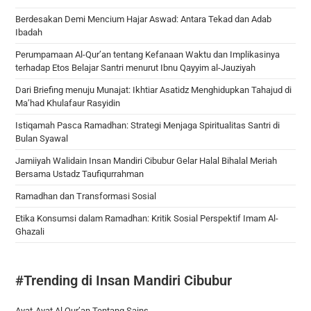
Berdesakan Demi Mencium Hajar Aswad: Antara Tekad dan Adab
Ibadah
Perumpamaan Al-Qur’an tentang Kefanaan Waktu dan Implikasinya
terhadap Etos Belajar Santri menurut Ibnu Qayyim al-Jauziyah
Dari Briefing menuju Munajat: Ikhtiar Asatidz Menghidupkan Tahajud di
Ma’had Khulafaur Rasyidin
Istiqamah Pasca Ramadhan: Strategi Menjaga Spiritualitas Santri di
Bulan Syawal
Jamiiyah Walidain Insan Mandiri Cibubur Gelar Halal Bihalal Meriah
Bersama Ustadz Taufiqurrahman
Ramadhan dan Transformasi Sosial
Etika Konsumsi dalam Ramadhan: Kritik Sosial Perspektif Imam Al-
Ghazali
#Trending di Insan Mandiri Cibubur
Ayat-Ayat Al Qur’an Tentang Sains