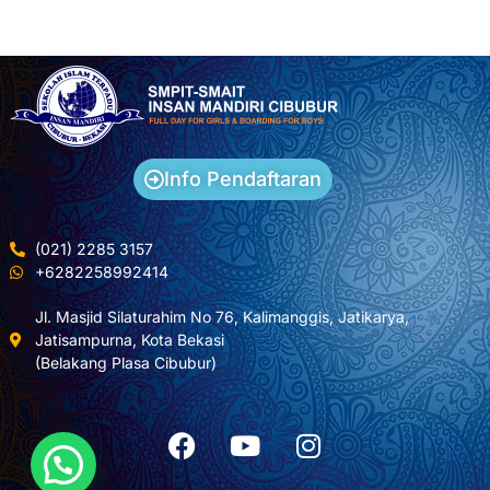
Info Pendaftaran
(021) 2285 3157
+6282258992414
Jl. Masjid Silaturahim No 76, Kalimanggis, Jatikarya,
Jatisampurna, Kota Bekasi
(Belakang Plasa Cibubur)