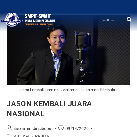
jason kembali juara nasional smait insan mandiri cibubur
JASON KEMBALI JUARA
NASIONAL
insanmandiricibubur
09/14/2020
ARTIKEL
/
BERITA