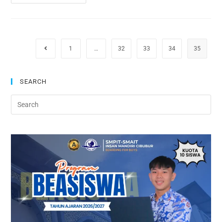
1
…
32
33
34
35
SEARCH