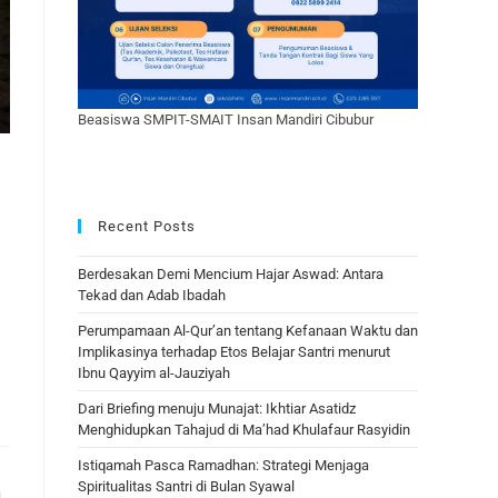
Beasiswa SMPIT-SMAIT Insan Mandiri Cibubur
Recent Posts
Berdesakan Demi Mencium Hajar Aswad: Antara
Tekad dan Adab Ibadah
Perumpamaan Al-Qur’an tentang Kefanaan Waktu dan
Implikasinya terhadap Etos Belajar Santri menurut
Ibnu Qayyim al-Jauziyah
Dari Briefing menuju Munajat: Ikhtiar Asatidz
Menghidupkan Tahajud di Ma’had Khulafaur Rasyidin
Istiqamah Pasca Ramadhan: Strategi Menjaga
Spiritualitas Santri di Bulan Syawal