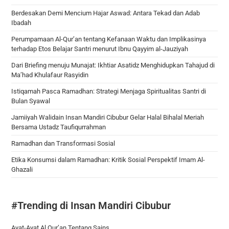
Berdesakan Demi Mencium Hajar Aswad: Antara Tekad dan Adab
Ibadah
Perumpamaan Al-Qur’an tentang Kefanaan Waktu dan Implikasinya
terhadap Etos Belajar Santri menurut Ibnu Qayyim al-Jauziyah
Dari Briefing menuju Munajat: Ikhtiar Asatidz Menghidupkan Tahajud di
Ma’had Khulafaur Rasyidin
Istiqamah Pasca Ramadhan: Strategi Menjaga Spiritualitas Santri di
Bulan Syawal
Jamiiyah Walidain Insan Mandiri Cibubur Gelar Halal Bihalal Meriah
Bersama Ustadz Taufiqurrahman
Ramadhan dan Transformasi Sosial
Etika Konsumsi dalam Ramadhan: Kritik Sosial Perspektif Imam Al-
Ghazali
#Trending di Insan Mandiri Cibubur
Ayat-Ayat Al Qur’an Tentang Sains