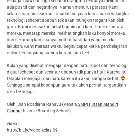
Sebagai guru dan juga sebagai orangtua tentunya melihat ini
ada positif dan negatifnya. Namun menurut persepsi kami
selama hampir sepekan ini sudah berjalan kami makin yakin jika
teknologi sehebat apapun tdk akan mungkin tergantikan oleh
guru. Kami merasakan betul bagaimana kami hadir di antara
mereka, menatap mereka, melihat tingkah laku konyol mereka
dan sekarang kami hanya melihat hasil dari yang mereka
lakukan. Kami merasa waktu begitu cepat ketika pembelajaran
online berlangsung namun kurang ada feel.
Itulah yang disebut mengajar dengan hati…robot dan teknologi
digital sehebat dan sepintar apapun tdk punya hati. Karena itu
tetaplah mengajar dari hati, karena itu akan sampai ke hati
.
Sehingga sampai kapanpun guru tak akan pernah tergantikan
oleh teknologi.
Oleh: Dian Rosdiana Rahayu (Kepala
SMPIT Insan Mandiri
Cibubur
Islamic Boarding School)
video :
http://bit.ly/video-kelas-09