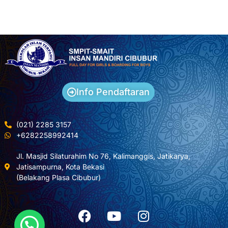
Info Pendaftaran
(021) 2285 3157
+6282258992414
Jl. Masjid Silaturahim No 76, Kalimanggis, Jatikarya,
Jatisampurna, Kota Bekasi
(Belakang Plasa Cibubur)