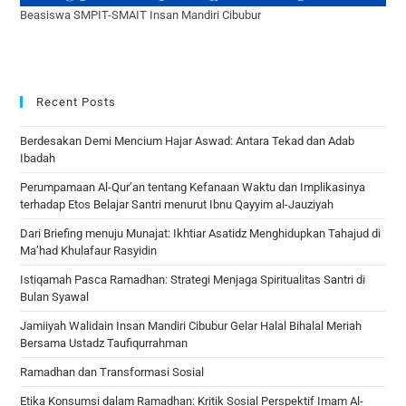
Beasiswa SMPIT-SMAIT Insan Mandiri Cibubur
Recent Posts
Berdesakan Demi Mencium Hajar Aswad: Antara Tekad dan Adab
Ibadah
Perumpamaan Al-Qur’an tentang Kefanaan Waktu dan Implikasinya
terhadap Etos Belajar Santri menurut Ibnu Qayyim al-Jauziyah
Dari Briefing menuju Munajat: Ikhtiar Asatidz Menghidupkan Tahajud di
Ma’had Khulafaur Rasyidin
Istiqamah Pasca Ramadhan: Strategi Menjaga Spiritualitas Santri di
Bulan Syawal
Jamiiyah Walidain Insan Mandiri Cibubur Gelar Halal Bihalal Meriah
Bersama Ustadz Taufiqurrahman
Ramadhan dan Transformasi Sosial
Etika Konsumsi dalam Ramadhan: Kritik Sosial Perspektif Imam Al-