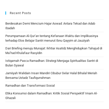
Recent Posts
Berdesakan Demi Mencium Hajar Aswad: Antara Tekad dan Adab
Ibadah
Perumpamaan Al-Qur’an tentang Kefanaan Waktu dan Implikasinya
terhadap Etos Belajar Santri menurut Ibnu Qayyim al-Jauziyah
Dari Briefing menuju Munajat: Ikhtiar Asatidz Menghidupkan Tahajud di
Ma’had Khulafaur Rasyidin
Istiqamah Pasca Ramadhan: Strategi Menjaga Spiritualitas Santri di
Bulan Syawal
Jamiiyah Walidain Insan Mandiri Cibubur Gelar Halal Bihalal Meriah
Bersama Ustadz Taufiqurrahman
Ramadhan dan Transformasi Sosial
Etika Konsumsi dalam Ramadhan: Kritik Sosial Perspektif Imam Al-
Ghazali