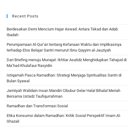
Recent Posts
Berdesakan Demi Mencium Hajar Aswad: Antara Tekad dan Adab
Ibadah
Perumpamaan Al-Qur’an tentang Kefanaan Waktu dan Implikasinya
terhadap Etos Belajar Santri menurut Ibnu Qayyim al-Jauziyah
Dari Briefing menuju Munajat: Ikhtiar Asatidz Menghidupkan Tahajud di
Ma’had Khulafaur Rasyidin
Istiqamah Pasca Ramadhan: Strategi Menjaga Spiritualitas Santri di
Bulan Syawal
Jamiiyah Walidain Insan Mandiri Cibubur Gelar Halal Bihalal Meriah
Bersama Ustadz Taufiqurrahman
Ramadhan dan Transformasi Sosial
Etika Konsumsi dalam Ramadhan: Kritik Sosial Perspektif Imam Al-
Ghazali