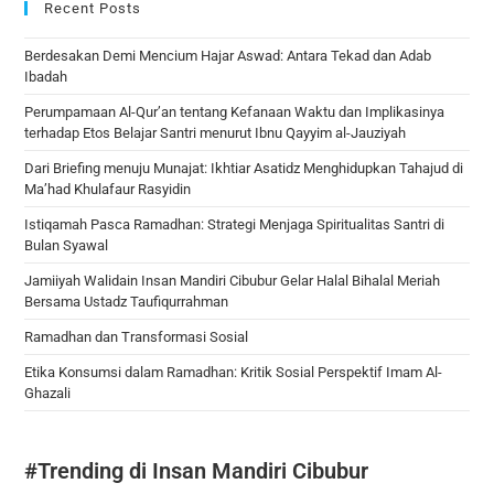
Recent Posts
Berdesakan Demi Mencium Hajar Aswad: Antara Tekad dan Adab
Ibadah
Perumpamaan Al-Qur’an tentang Kefanaan Waktu dan Implikasinya
terhadap Etos Belajar Santri menurut Ibnu Qayyim al-Jauziyah
Dari Briefing menuju Munajat: Ikhtiar Asatidz Menghidupkan Tahajud di
Ma’had Khulafaur Rasyidin
Istiqamah Pasca Ramadhan: Strategi Menjaga Spiritualitas Santri di
Bulan Syawal
Jamiiyah Walidain Insan Mandiri Cibubur Gelar Halal Bihalal Meriah
Bersama Ustadz Taufiqurrahman
Ramadhan dan Transformasi Sosial
Etika Konsumsi dalam Ramadhan: Kritik Sosial Perspektif Imam Al-
Ghazali
#Trending di Insan Mandiri Cibubur