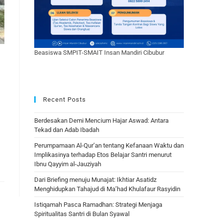
Beasiswa SMPIT-SMAIT Insan Mandiri Cibubur
Recent Posts
Berdesakan Demi Mencium Hajar Aswad: Antara
Tekad dan Adab Ibadah
Perumpamaan Al-Qur’an tentang Kefanaan Waktu dan
Implikasinya terhadap Etos Belajar Santri menurut
Ibnu Qayyim al-Jauziyah
Dari Briefing menuju Munajat: Ikhtiar Asatidz
Menghidupkan Tahajud di Ma’had Khulafaur Rasyidin
Istiqamah Pasca Ramadhan: Strategi Menjaga
Spiritualitas Santri di Bulan Syawal