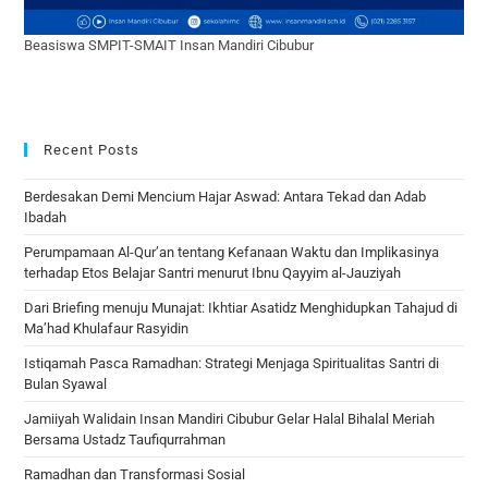
Beasiswa SMPIT-SMAIT Insan Mandiri Cibubur
Recent Posts
Berdesakan Demi Mencium Hajar Aswad: Antara Tekad dan Adab
Ibadah
Perumpamaan Al-Qur’an tentang Kefanaan Waktu dan Implikasinya
terhadap Etos Belajar Santri menurut Ibnu Qayyim al-Jauziyah
Dari Briefing menuju Munajat: Ikhtiar Asatidz Menghidupkan Tahajud di
Ma’had Khulafaur Rasyidin
Istiqamah Pasca Ramadhan: Strategi Menjaga Spiritualitas Santri di
Bulan Syawal
Jamiiyah Walidain Insan Mandiri Cibubur Gelar Halal Bihalal Meriah
Bersama Ustadz Taufiqurrahman
Ramadhan dan Transformasi Sosial