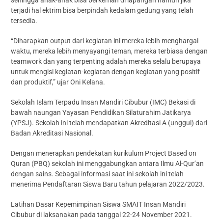
terjadi hal ektrim bisa berpindah kedalam gedung yang telah
tersedia.
“Diharapkan output dari kegiatan ini mereka lebih menghargai
waktu, mereka lebih menyayangi teman, mereka terbiasa dengan
teamwork dan yang terpenting adalah mereka selalu berupaya
untuk mengisi kegiatan-kegiatan dengan kegiatan yang positif
dan produktif,” ujar Oni Kelana.
Sekolah Islam Terpadu Insan Mandiri Cibubur (IMC) Bekasi di
bawah naungan Yayasan Pendidikan Silaturahim Jatikarya
(YPSJ). Sekolah ini telah mendapatkan Akreditasi A (unggul) dari
Badan Akreditasi Nasional.
Dengan menerapkan pendekatan kurikulum Project Based on
Quran (PBQ) sekolah ini menggabungkan antara Ilmu Al-Qur’an
dengan sains. Sebagai informasi saat ini sekolah ini telah
menerima Pendaftaran Siswa Baru tahun pelajaran 2022/2023.
Latihan Dasar Kepemimpinan Siswa SMAIT Insan Mandiri
Cibubur di laksanakan pada tanggal 22-24 November 2021.