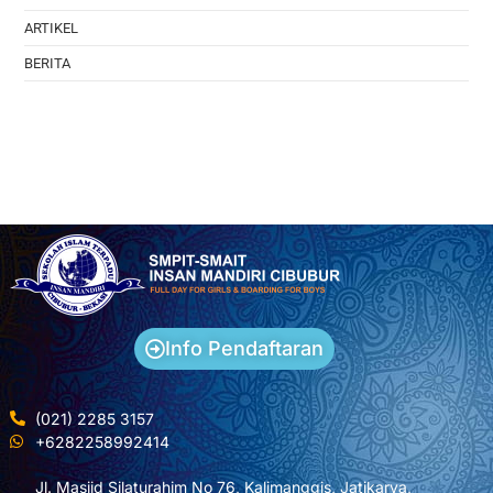
ARTIKEL
BERITA
Info Pendaftaran
(021) 2285 3157
+6282258992414
Jl. Masjid Silaturahim No 76, Kalimanggis, Jatikarya,