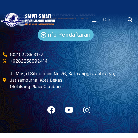
Info Pendaftaran
(021) 2285 3157
+6282258992414
Jl. Masjid Silaturahim No 76, Kalimanggis, Jatikarya,
Jatisampurna, Kota Bekasi
(Belakang Plasa Cibubur)