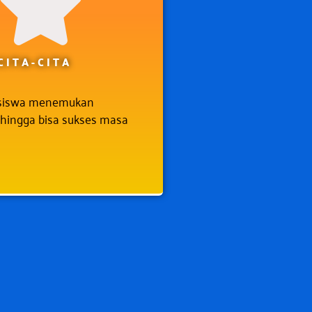
CITA-CITA
siswa menemukan
hingga bisa sukses masa