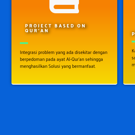
PROJECT BASED ON
QUR'AN
K
Integrasi problem yang ada disekitar dengan
s
berpedoman pada ayat Al-Qur’an sehingga
m
menghasilkan Solusi yang bermanfaat.